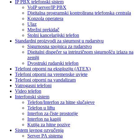
IP PBX telefonski sistem
VoIP server/IP PBX
Digitalna programski kontrolirana telefonska centrala
Konzola operatera
Ulaz
Mrežni prekidač
Stolni kancelarijski telefon
Standardni proizvodi za sigurnost u rudarstvu
Sigurnosna spojnica za rudarstvo
Digitalni dispečer sa intrinzičnom sigurnošću izlaza na
zemlji
Dvostruki rudarski telefon
Telefoni otporni na eksploziju (ATEX)
Telefoni otporni na vremenske uvjete
Telefoni otporni na vandalizam
Vatrogasni telefoni
Video telefon
Interfonski sistem
Telefon/Interfon za hitne slučajeve
Telefon u liftu
Interfon za čiste prostorije
Interfon na kapiji
Kutija za hitne pozive
Sistem javnog ozvučenja
Server PA sistema