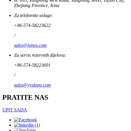
br. 695, Yangming West Road, Yangming Street, Yuyao City,
Zhejiang Province, Kina
Za telefonske usluge:
+86-574-58223622
/
sales@joiwo.com
Za servis rezervnih dijelova:
+86-574-58223691
/
sales@yyxlong.com
PRATITE NAS
UPIT SADA