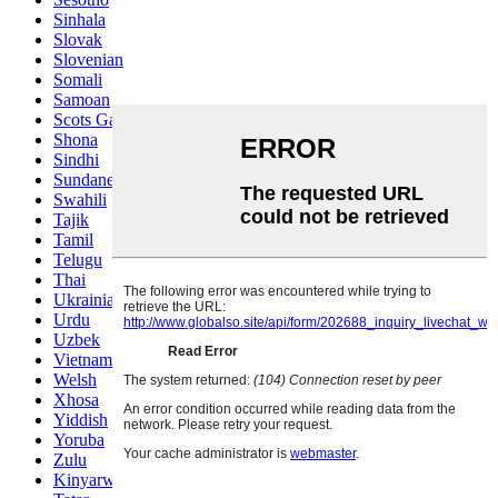
Sinhala
Slovak
Slovenian
Somali
Samoan
Scots Gaelic
Shona
Sindhi
Sundanese
Swahili
Tajik
Tamil
Telugu
Thai
Ukrainian
Urdu
Uzbek
Vietnamese
Welsh
Xhosa
Yiddish
Yoruba
Zulu
Kinyarwanda