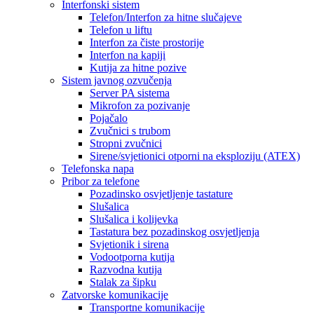
Interfonski sistem
Telefon/Interfon za hitne slučajeve
Telefon u liftu
Interfon za čiste prostorije
Interfon na kapiji
Kutija za hitne pozive
Sistem javnog ozvučenja
Server PA sistema
Mikrofon za pozivanje
Pojačalo
Zvučnici s trubom
Stropni zvučnici
Sirene/svjetionici otporni na eksploziju (ATEX)
Telefonska napa
Pribor za telefone
Pozadinsko osvjetljenje tastature
Slušalica
Slušalica i kolijevka
Tastatura bez pozadinskog osvjetljenja
Svjetionik i sirena
Vodootporna kutija
Razvodna kutija
Stalak za šipku
Zatvorske komunikacije
Transportne komunikacije