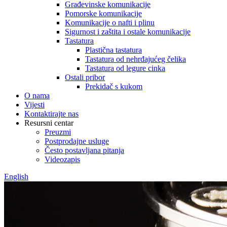
Građevinske komunikacije
Pomorske komunikacije
Komunikacije o nafti i plinu
Sigurnost i zaštita i ostale komunikacije
Tastatura
Plastična tastatura
Tastatura od nehrđajućeg čelika
Tastatura od legure cinka
Ostali pribor
Prekidač s kukom
O nama
Vijesti
Kontaktirajte nas
Resursni centar
Preuzmi
Postprodajne usluge
Često postavljana pitanja
Videozapis
English