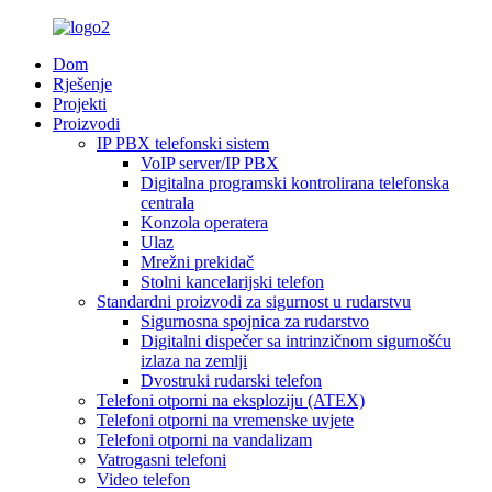
Dom
Rješenje
Projekti
Proizvodi
IP PBX telefonski sistem
VoIP server/IP PBX
Digitalna programski kontrolirana telefonska
centrala
Konzola operatera
Ulaz
Mrežni prekidač
Stolni kancelarijski telefon
Standardni proizvodi za sigurnost u rudarstvu
Sigurnosna spojnica za rudarstvo
Digitalni dispečer sa intrinzičnom sigurnošću
izlaza na zemlji
Dvostruki rudarski telefon
Telefoni otporni na eksploziju (ATEX)
Telefoni otporni na vremenske uvjete
Telefoni otporni na vandalizam
Vatrogasni telefoni
Video telefon