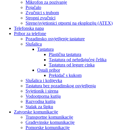
Mikrofon za pozivanje
Pojačalo
Zvučnici s trubom
Stropni zvučnici
Sirene/svjetionici otporni na eksploziju (ATEX)
Telefonska napa
Pribor za telefone
Pozadinsko osvjetljenje tastature
Slušalica
Tastatura
Plastična tastatura
Tastatura od nehrđajućeg čelika
Tastatura od legure cinka
Ostali pribor
Prekidač s kukom
Slušalica i kolijevka
Tastatura bez pozadinskog osvjetljenja
Svjetionik i sirena
Vodootporna kutija
Razvodna kutija
Stalak za šipku
Zatvorske komunikacije
Transportne komunikacije
Građevinske komunikacije
Pomorske komunikacije