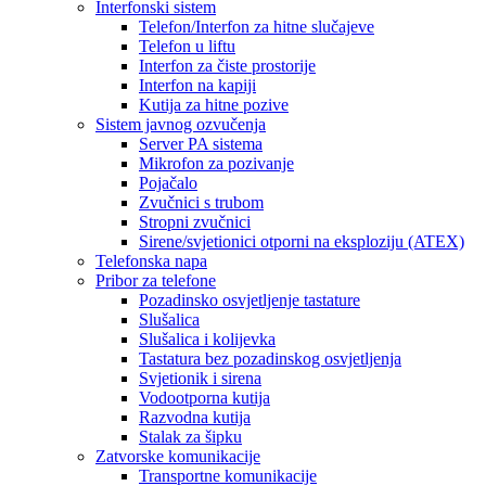
Interfonski sistem
Telefon/Interfon za hitne slučajeve
Telefon u liftu
Interfon za čiste prostorije
Interfon na kapiji
Kutija za hitne pozive
Sistem javnog ozvučenja
Server PA sistema
Mikrofon za pozivanje
Pojačalo
Zvučnici s trubom
Stropni zvučnici
Sirene/svjetionici otporni na eksploziju (ATEX)
Telefonska napa
Pribor za telefone
Pozadinsko osvjetljenje tastature
Slušalica
Slušalica i kolijevka
Tastatura bez pozadinskog osvjetljenja
Svjetionik i sirena
Vodootporna kutija
Razvodna kutija
Stalak za šipku
Zatvorske komunikacije
Transportne komunikacije