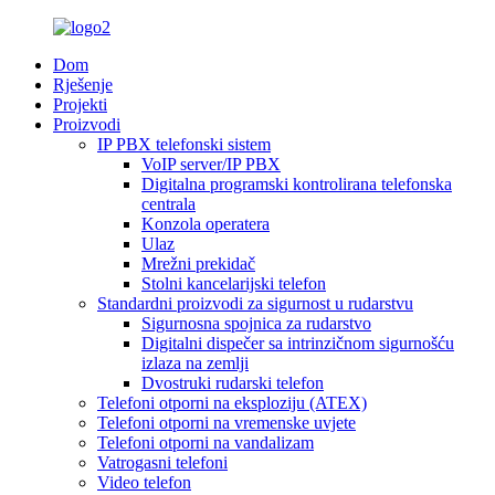
Dom
Rješenje
Projekti
Proizvodi
IP PBX telefonski sistem
VoIP server/IP PBX
Digitalna programski kontrolirana telefonska
centrala
Konzola operatera
Ulaz
Mrežni prekidač
Stolni kancelarijski telefon
Standardni proizvodi za sigurnost u rudarstvu
Sigurnosna spojnica za rudarstvo
Digitalni dispečer sa intrinzičnom sigurnošću
izlaza na zemlji
Dvostruki rudarski telefon
Telefoni otporni na eksploziju (ATEX)
Telefoni otporni na vremenske uvjete
Telefoni otporni na vandalizam
Vatrogasni telefoni
Video telefon