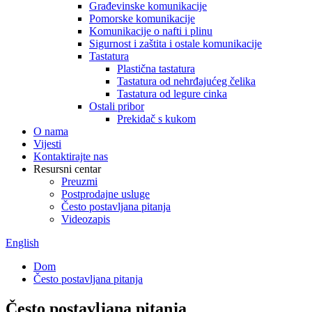
Građevinske komunikacije
Pomorske komunikacije
Komunikacije o nafti i plinu
Sigurnost i zaštita i ostale komunikacije
Tastatura
Plastična tastatura
Tastatura od nehrđajućeg čelika
Tastatura od legure cinka
Ostali pribor
Prekidač s kukom
O nama
Vijesti
Kontaktirajte nas
Resursni centar
Preuzmi
Postprodajne usluge
Često postavljana pitanja
Videozapis
English
Dom
Često postavljana pitanja
Često postavljana pitanja