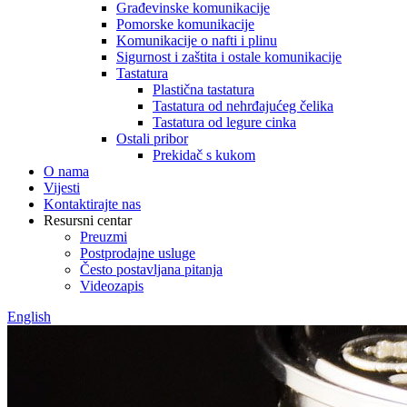
Građevinske komunikacije
Pomorske komunikacije
Komunikacije o nafti i plinu
Sigurnost i zaštita i ostale komunikacije
Tastatura
Plastična tastatura
Tastatura od nehrđajućeg čelika
Tastatura od legure cinka
Ostali pribor
Prekidač s kukom
O nama
Vijesti
Kontaktirajte nas
Resursni centar
Preuzmi
Postprodajne usluge
Često postavljana pitanja
Videozapis
English