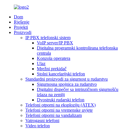
Dom
Rješenje
Projekti
Proizvodi
IP PBX telefonski sistem
VoIP server/IP PBX
Digitalna programski kontrolirana telefonska
centrala
Konzola operatera
Ulaz
Mrežni prekidač
Stolni kancelarijski telefon
Standardni proizvodi za sigurnost u rudarstvu
Sigurnosna spojnica za rudarstvo
Digitalni dispečer sa intrinzičnom sigurnošću
izlaza na zemlji
Dvostruki rudarski telefon
Telefoni otporni na eksploziju (ATEX)
Telefoni otporni na vremenske uvjete
Telefoni otporni na vandalizam
Vatrogasni telefoni
Video telefon