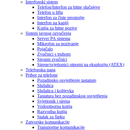
Interfonski sistem
Telefon/Interfon za hitne slučajeve
Telefon u liftu
Interfon za čiste prostorije
Interfon na kapiji
Kutija za hitne pozive
Sistem javnog ozvučenja
Server PA sistema
Mikrofon za pozivanje
Pojačalo
Zvučnici s trubom
Stropni zvučnici
Sirene/svjetionici otporni na eksploziju (ATEX)
Telefonska napa
Pribor za telefone
Pozadinsko osvjetljenje tastature
Slušalica
Slušalica i kolijevka
Tastatura bez pozadinskog osvjetljenja
Svjetionik i sirena
Vodootporna kutija
Razvodna kutija
Stalak za šipku
Zatvorske komunikacije
Transportne komunikacije