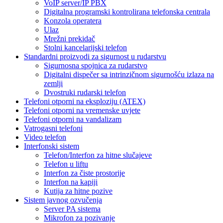
VoIP server/IP PBX
Digitalna programski kontrolirana telefonska centrala
Konzola operatera
Ulaz
Mrežni prekidač
Stolni kancelarijski telefon
Standardni proizvodi za sigurnost u rudarstvu
Sigurnosna spojnica za rudarstvo
Digitalni dispečer sa intrinzičnom sigurnošću izlaza na
zemlji
Dvostruki rudarski telefon
Telefoni otporni na eksploziju (ATEX)
Telefoni otporni na vremenske uvjete
Telefoni otporni na vandalizam
Vatrogasni telefoni
Video telefon
Interfonski sistem
Telefon/Interfon za hitne slučajeve
Telefon u liftu
Interfon za čiste prostorije
Interfon na kapiji
Kutija za hitne pozive
Sistem javnog ozvučenja
Server PA sistema
Mikrofon za pozivanje