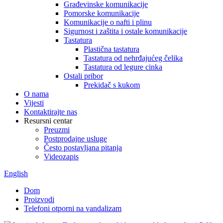
Građevinske komunikacije
Pomorske komunikacije
Komunikacije o nafti i plinu
Sigurnost i zaštita i ostale komunikacije
Tastatura
Plastična tastatura
Tastatura od nehrđajućeg čelika
Tastatura od legure cinka
Ostali pribor
Prekidač s kukom
O nama
Vijesti
Kontaktirajte nas
Resursni centar
Preuzmi
Postprodajne usluge
Često postavljana pitanja
Videozapis
English
Dom
Proizvodi
Telefoni otporni na vandalizam