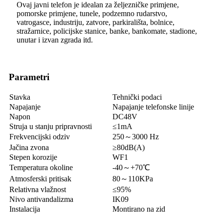
Ovaj javni telefon je idealan za željezničke primjene,
pomorske primjene, tunele, podzemno rudarstvo,
vatrogasce, industriju, zatvore, parkirališta, bolnice,
stražarnice, policijske stanice, banke, bankomate, stadione,
unutar i izvan zgrada itd.
Parametri
Stavka
Tehnički podaci
Napajanje
Napajanje telefonske linije
Napon
DC48V
Struja u stanju pripravnosti
≤1mA
Frekvencijski odziv
250～3000 Hz
Jačina zvona
≥80dB(A)
Stepen korozije
WF1
Temperatura okoline
-40～+70℃
Atmosferski pritisak
80～110KPa
Relativna vlažnost
≤95%
Nivo antivandalizma
IK09
Instalacija
Montirano na zid