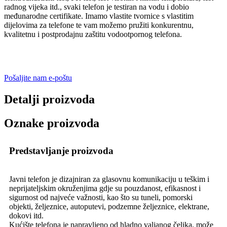
radnog vijeka itd., svaki telefon je testiran na vodu i dobio
međunarodne certifikate. Imamo vlastite tvornice s vlastitim
dijelovima za telefone te vam možemo pružiti konkurentnu,
kvalitetnu i postprodajnu zaštitu vodootpornog telefona.
Pošaljite nam e-poštu
Detalji proizvoda
Oznake proizvoda
Predstavljanje proizvoda
Javni telefon je dizajniran za glasovnu komunikaciju u teškim i
neprijateljskim okruženjima gdje su pouzdanost, efikasnost i
sigurnost od najveće važnosti, kao što su tuneli, pomorski
objekti, željeznice, autoputevi, podzemne željeznice, elektrane,
dokovi itd.
Kućište telefona je napravljeno od hladno valjanog čelika, može