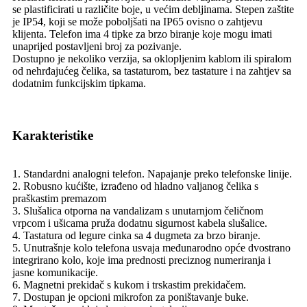
se plastificirati u različite boje, u većim debljinama. Stepen zaštite
je IP54, koji se može poboljšati na IP65 ovisno o zahtjevu
klijenta. Telefon ima 4 tipke za brzo biranje koje mogu imati
unaprijed postavljeni broj za pozivanje.
Dostupno je nekoliko verzija, sa oklopljenim kablom ili spiralom
od nehrđajućeg čelika, sa tastaturom, bez tastature i na zahtjev sa
dodatnim funkcijskim tipkama.
Karakteristike
1. Standardni analogni telefon. Napajanje preko telefonske linije.
2. Robusno kućište, izrađeno od hladno valjanog čelika s
praškastim premazom
3. Slušalica otporna na vandalizam s unutarnjom čeličnom
vrpcom i ušicama pruža dodatnu sigurnost kabela slušalice.
4. Tastatura od legure cinka sa 4 dugmeta za brzo biranje.
5. Unutrašnje kolo telefona usvaja međunarodno opće dvostrano
integrirano kolo, koje ima prednosti preciznog numeriranja i
jasne komunikacije.
6. Magnetni prekidač s kukom i trskastim prekidačem.
7. Dostupan je opcioni mikrofon za poništavanje buke.