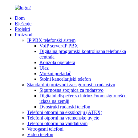
Dom
Rješenje
Projekti
Proizvodi
IP PBX telefonski sistem
VoIP server/IP PBX
Digitalna programski kontrolirana telefonska
centrala
Konzola operatera
Ulaz
Mrežni prekidač
Stolni kancelarijski telefon
Standardni proizvodi za sigurnost u rudarstvu
Sigurnosna spojnica za rudarstvo
Digitalni dispečer sa intrinzičnom sigurnošću
izlaza na zemlji
Dvostruki rudarski telefon
Telefoni otporni na eksploziju (ATEX)
Telefoni otporni na vremenske uvjete
Telefoni otporni na vandalizam
Vatrogasni telefoni
Video telefon