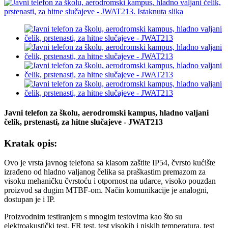
Javni telefon za školu, aerodromski kampus, hladno valjani
čelik, prstenasti, za hitne slučajeve - JWAT213
Kratak opis:
Ovo je vrsta javnog telefona sa klasom zaštite IP54, čvrsto kućište
izrađeno od hladno valjanog čelika sa praškastim premazom za
visoku mehaničku čvrstoću i otpornost na udarce, visoko pouzdan
proizvod sa dugim MTBF-om. Način komunikacije je analogni,
dostupan je i IP.
Proizvodnim testiranjem s mnogim testovima kao što su
elektroakustički test, FR test, test visokih i niskih temperatura, test