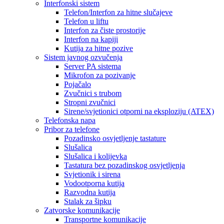
Interfonski sistem
Telefon/Interfon za hitne slučajeve
Telefon u liftu
Interfon za čiste prostorije
Interfon na kapiji
Kutija za hitne pozive
Sistem javnog ozvučenja
Server PA sistema
Mikrofon za pozivanje
Pojačalo
Zvučnici s trubom
Stropni zvučnici
Sirene/svjetionici otporni na eksploziju (ATEX)
Telefonska napa
Pribor za telefone
Pozadinsko osvjetljenje tastature
Slušalica
Slušalica i kolijevka
Tastatura bez pozadinskog osvjetljenja
Svjetionik i sirena
Vodootporna kutija
Razvodna kutija
Stalak za šipku
Zatvorske komunikacije
Transportne komunikacije