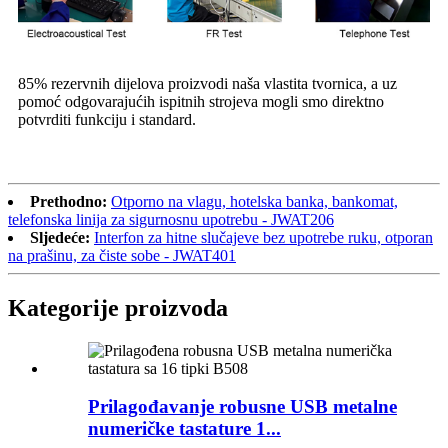
85% rezervnih dijelova proizvodi naša vlastita tvornica, a uz
pomoć odgovarajućih ispitnih strojeva mogli smo direktno
potvrditi funkciju i standard.
Prethodno:
Otporno na vlagu, hotelska banka, bankomat,
telefonska linija za sigurnosnu upotrebu - JWAT206
Sljedeće:
Interfon za hitne slučajeve bez upotrebe ruku, otporan
na prašinu, za čiste sobe - JWAT401
Kategorije proizvoda
Prilagođavanje robusne USB metalne
numeričke tastature 1...