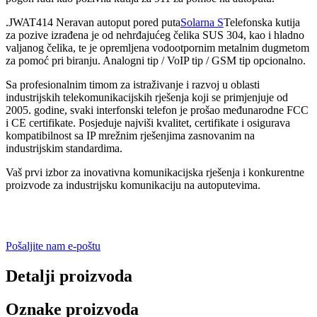
.JWAT414 Neravan autoput pored puta
Solarna S
Telefonska kutija
za pozive izrađena je od nehrđajućeg čelika SUS 304, kao i hladno
valjanog čelika, te je opremljena vodootpornim metalnim dugmetom
za pomoć pri biranju. Analogni tip / VoIP tip / GSM tip opcionalno.
Sa profesionalnim timom za istraživanje i razvoj u oblasti
industrijskih telekomunikacijskih rješenja koji se primjenjuje od
2005. godine, svaki interfonski telefon je prošao međunarodne FCC
i CE certifikate. Posjeduje najviši kvalitet, certifikate i osigurava
kompatibilnost sa IP mrežnim rješenjima zasnovanim na
industrijskim standardima.
Vaš prvi izbor za inovativna komunikacijska rješenja i konkurentne
proizvode za industrijsku komunikaciju na autoputevima.
Pošaljite nam e-poštu
Detalji proizvoda
Oznake proizvoda