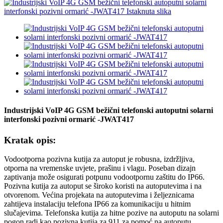
Industrijski VoIP 4G GSM bežični telefonski autoputni solarni
interfonski pozivni ormarić -JWAT417
Kratak opis:
Vodootporna pozivna kutija za autoput je robusna, izdržljiva,
otporna na vremenske uvjete, prašinu i vlagu. Poseban dizajn
zaptivanja može osigurati potpunu vodootpornu zaštitu do IP66.
Pozivna kutija za autoput se široko koristi na autoputevima i na
otvorenom. Većina projekata na autoputevima i željeznicama
zahtijeva instalaciju telefona IP66 za komunikaciju u hitnim
slučajevima. Telefonska kutija za hitne pozive na autoputu na solarni
pogon radi kao pozivna kutija za 911 za pomoć na autoputu.