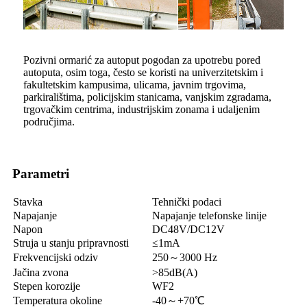
Pozivni ormarić za autoput pogodan za upotrebu pored
autoputa, osim toga, često se koristi na univerzitetskim i
fakultetskim kampusima, ulicama, javnim trgovima,
parkiralištima, policijskim stanicama, vanjskim zgradama,
trgovačkim centrima, industrijskim zonama i udaljenim
područjima.
Parametri
Stavka
Tehnički podaci
Napajanje
Napajanje telefonske linije
Napon
DC48V/DC12V
Struja u stanju pripravnosti
≤1mA
Frekvencijski odziv
250～3000 Hz
Jačina zvona
>85dB(A)
Stepen korozije
WF2
Temperatura okoline
-40～+70℃