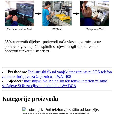
85% rezervnih dijelova proizvodi naša vlastita tvornica, a uz
pomoć odgovarajućih ispitnih strojeva mogli smo direktno
potvrditi funkciju i standard.
Prethodno:
Industrijski fiksni vanjski tranzitni javni SOS telefon
za hitne slučajeve za željeznicu - JWAT408
Sljedeće:
Industrijski VoIP tunelski telefonski interfon za hitne
slučajeve SOS za cijevne hodnike - JWAT415
Kategorije proizvoda