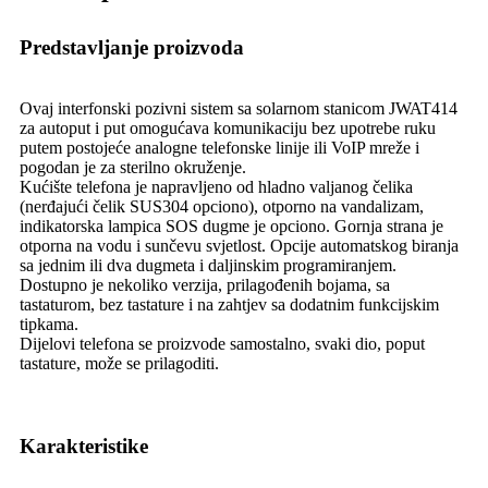
Predstavljanje proizvoda
Ovaj interfonski pozivni sistem sa solarnom stanicom JWAT414
za autoput i put omogućava komunikaciju bez upotrebe ruku
putem postojeće analogne telefonske linije ili VoIP mreže i
pogodan je za sterilno okruženje.
Kućište telefona je napravljeno od hladno valjanog čelika
(nerđajući čelik SUS304 opciono), otporno na vandalizam,
indikatorska lampica SOS dugme je opciono. Gornja strana je
otporna na vodu i sunčevu svjetlost. Opcije automatskog biranja
sa jednim ili dva dugmeta i daljinskim programiranjem.
Dostupno je nekoliko verzija, prilagođenih bojama, sa
tastaturom, bez tastature i na zahtjev sa dodatnim funkcijskim
tipkama.
Dijelovi telefona se proizvode samostalno, svaki dio, poput
tastature, može se prilagoditi.
Karakteristike