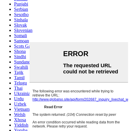
Punjabi
Serbian
Sesotho
Sinhala
Slovak
Slovenian
Somali
Samoan
Scots Gaelic
Shona
Sindhi
Sundanese
Swahili
Tajik
Tamil
Telugu
Thai
Ukrainian
Urdu
Uzbek
Vietnamese
Welsh
Xhosa
Yiddish
Yoruba