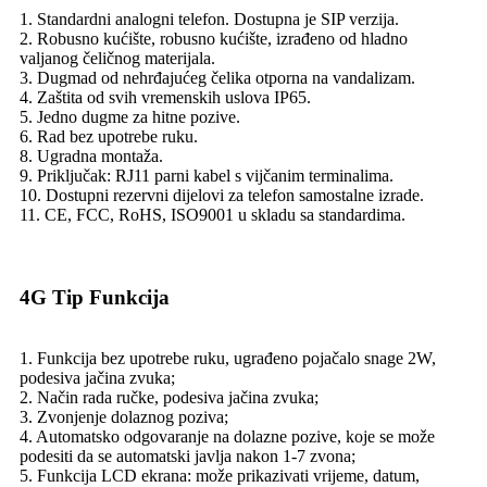
1. Standardni analogni telefon. Dostupna je SIP verzija.
2. Robusno kućište, robusno kućište, izrađeno od hladno
valjanog čeličnog materijala.
3. Dugmad od nehrđajućeg čelika otporna na vandalizam.
4. Zaštita od svih vremenskih uslova IP65.
5. Jedno dugme za hitne pozive.
6. Rad bez upotrebe ruku.
8. Ugradna montaža.
9. Priključak: RJ11 parni kabel s vijčanim terminalima.
10. Dostupni rezervni dijelovi za telefon samostalne izrade.
11. CE, FCC, RoHS, ISO9001 u skladu sa standardima.
4G Tip Funkcija
1. Funkcija bez upotrebe ruku, ugrađeno pojačalo snage 2W,
podesiva jačina zvuka;
2. Način rada ručke, podesiva jačina zvuka;
3. Zvonjenje dolaznog poziva;
4. Automatsko odgovaranje na dolazne pozive, koje se može
podesiti da se automatski javlja nakon 1-7 zvona;
5. Funkcija LCD ekrana: može prikazivati ​​vrijeme, datum,