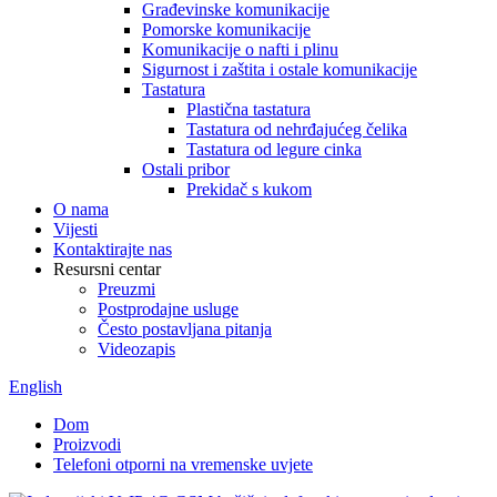
Građevinske komunikacije
Pomorske komunikacije
Komunikacije o nafti i plinu
Sigurnost i zaštita i ostale komunikacije
Tastatura
Plastična tastatura
Tastatura od nehrđajućeg čelika
Tastatura od legure cinka
Ostali pribor
Prekidač s kukom
O nama
Vijesti
Kontaktirajte nas
Resursni centar
Preuzmi
Postprodajne usluge
Često postavljana pitanja
Videozapis
English
Dom
Proizvodi
Telefoni otporni na vremenske uvjete