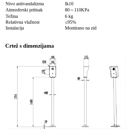
Nivo antivandalizma
Ik10
Atmosferski pritisak
80～110KPa
Težina
6 kg
Relativna vlažnost
≤95%
Instalacija
Montirano na zid
Crtež s dimenzijama