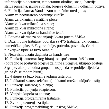
informacije o operateru, temperaturu okoline, snagu baterije,
status punjenja, jačinu signala, brojeve dolaznih i odlaznih poziva
6. Funkcija alarma: Vandalizam na ručnim uređajima;
Alarm za neovlašteno otvaranje kućišta;
Alarm za uklanjanje matične ploče;
Alarm za kvar mikrofona sirene;
Alarm za kvar mikrofona sirene;
Alarm za kvar tipke za handsfree telefon
7. Potvrda alarma za otklanjanje kvara putem SMS-a.
8. Dizajn pune tastature, podrška za 4*5 tastatura, uključujući
numeričke tipke, *, #, gore, dolje, potvrdu, povratak, četiri
funkcijske tipke za brzo biranje;
9. Nezavisni dizajn dugmeta za hands-free;
10. Funkcija automatskog biranja sa spuštenom slušalicom
(potrebno je postaviti brojeve za hitne slučajeve, ukupno postoje
3 grupe, ako prethodna grupa ne uspije da se probije, sljedeća
grupa će se redom birati);
11. 4 grupe za brzo biranje jednim tasterom;
12. Indikatori statusa telefona (indikatori mreže i uključenosti);
13. Funkcija solarnog punjenja;
14. Funkcija punjenja adapterom;
15. Vanjska kupolasta antena;
16. Funkcija programiranja tastature;
17. Zvuk upozorenja za tipke;
18. Funkcija programabilnog daljinskog SMS-a;