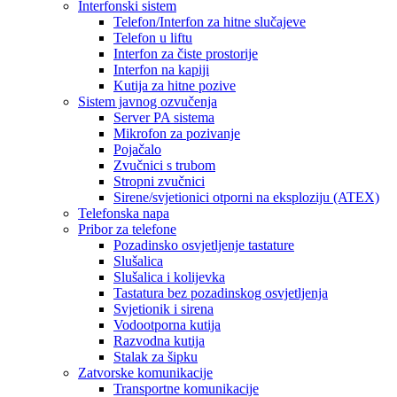
Interfonski sistem
Telefon/Interfon za hitne slučajeve
Telefon u liftu
Interfon za čiste prostorije
Interfon na kapiji
Kutija za hitne pozive
Sistem javnog ozvučenja
Server PA sistema
Mikrofon za pozivanje
Pojačalo
Zvučnici s trubom
Stropni zvučnici
Sirene/svjetionici otporni na eksploziju (ATEX)
Telefonska napa
Pribor za telefone
Pozadinsko osvjetljenje tastature
Slušalica
Slušalica i kolijevka
Tastatura bez pozadinskog osvjetljenja
Svjetionik i sirena
Vodootporna kutija
Razvodna kutija
Stalak za šipku
Zatvorske komunikacije
Transportne komunikacije