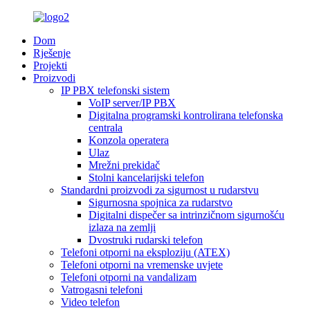
Dom
Rješenje
Projekti
Proizvodi
IP PBX telefonski sistem
VoIP server/IP PBX
Digitalna programski kontrolirana telefonska
centrala
Konzola operatera
Ulaz
Mrežni prekidač
Stolni kancelarijski telefon
Standardni proizvodi za sigurnost u rudarstvu
Sigurnosna spojnica za rudarstvo
Digitalni dispečer sa intrinzičnom sigurnošću
izlaza na zemlji
Dvostruki rudarski telefon
Telefoni otporni na eksploziju (ATEX)
Telefoni otporni na vremenske uvjete
Telefoni otporni na vandalizam
Vatrogasni telefoni
Video telefon