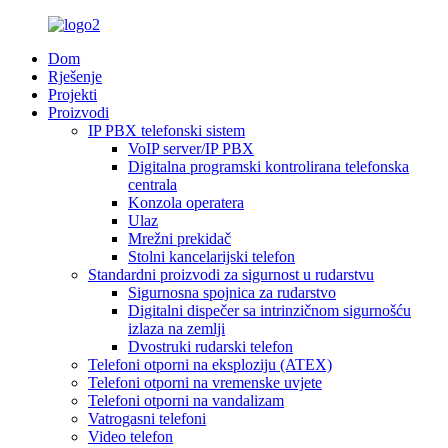
Dom
Rješenje
Projekti
Proizvodi
IP PBX telefonski sistem
VoIP server/IP PBX
Digitalna programski kontrolirana telefonska
centrala
Konzola operatera
Ulaz
Mrežni prekidač
Stolni kancelarijski telefon
Standardni proizvodi za sigurnost u rudarstvu
Sigurnosna spojnica za rudarstvo
Digitalni dispečer sa intrinzičnom sigurnošću
izlaza na zemlji
Dvostruki rudarski telefon
Telefoni otporni na eksploziju (ATEX)
Telefoni otporni na vremenske uvjete
Telefoni otporni na vandalizam
Vatrogasni telefoni
Video telefon