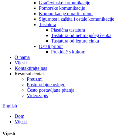
Građevinske komunikacije
Pomorske komunikacije
Komunikacije o nafti i plinu
Sigurnost i zaštita i ostale komunikacije
Tastatura
Plastična tastatura
Tastatura od nehrđajućeg čelika
Tastatura od legure cinka
Ostali pribor
Prekidač s kukom
O nama
Vijesti
Kontaktirajte nas
Resursni centar
Preuzmi
Postprodajne usluge
Često postavljana pitanja
Videozapis
English
Dom
Vijesti
Vijesti