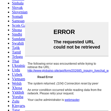
Sinhala
Slovak
Slovenian
Somali
Samoan
Scots Gaelic
Shona
Sindhi
Sundanese
Swahili
Tajik
Tamil
Telugu
Thai
Ukrainian
Urdu
Uzbek
Vietnamese
Welsh
Xhosa
Yiddish
Yoruba
Zulu
Kinyarwanda
Tatar