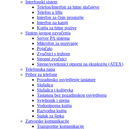
Interfonski sistem
Telefon/Interfon za hitne slučajeve
Telefon u liftu
Interfon za čiste prostorije
Interfon na kapiji
Kutija za hitne pozive
Sistem javnog ozvučenja
Server PA sistema
Mikrofon za pozivanje
Pojačalo
Zvučnici s trubom
Stropni zvučnici
Sirene/svjetionici otporni na eksploziju (ATEX)
Telefonska napa
Pribor za telefone
Pozadinsko osvjetljenje tastature
Slušalica
Slušalica i kolijevka
Tastatura bez pozadinskog osvjetljenja
Svjetionik i sirena
Vodootporna kutija
Razvodna kutija
Stalak za šipku
Zatvorske komunikacije
Transportne komunikacije