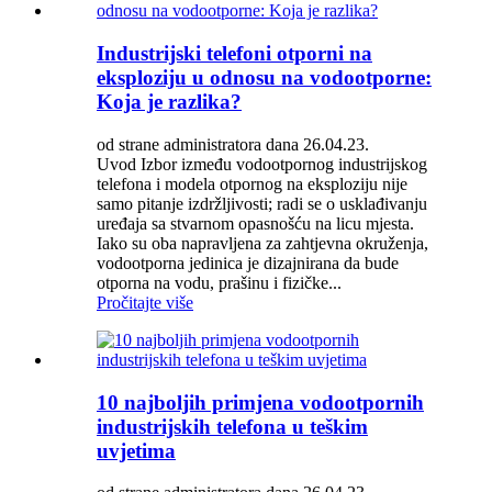
Industrijski telefoni otporni na
eksploziju u odnosu na vodootporne:
Koja je razlika?
od strane administratora dana 26.04.23.
Uvod Izbor između vodootpornog industrijskog
telefona i modela otpornog na eksploziju nije
samo pitanje izdržljivosti; radi se o usklađivanju
uređaja sa stvarnom opasnošću na licu mjesta.
Iako su oba napravljena za zahtjevna okruženja,
vodootporna jedinica je dizajnirana da bude
otporna na vodu, prašinu i fizičke...
Pročitajte više
10 najboljih primjena vodootpornih
industrijskih telefona u teškim
uvjetima