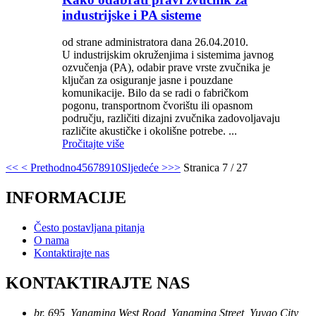
industrijske i PA sisteme
od strane administratora dana 26.04.2010.
U industrijskim okruženjima i sistemima javnog
ozvučenja (PA), odabir prave vrste zvučnika je
ključan za osiguranje jasne i pouzdane
komunikacije. Bilo da se radi o fabričkom
pogonu, transportnom čvorištu ili opasnom
području, različiti dizajni zvučnika zadovoljavaju
različite akustičke i okolišne potrebe. ...
Pročitajte više
<<
< Prethodno
4
5
6
7
8
9
10
Sljedeće >
>>
Stranica 7 / 27
INFORMACIJE
Često postavljana pitanja
O nama
Kontaktirajte nas
KONTAKTIRAJTE NAS
br. 695, Yangming West Road, Yangming Street, Yuyao City,