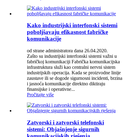
Kako industrijski interfonski sistemi
poboljšavaju efikasnost fabričke
komunikacije
od strane administratora dana 26.04.2020.
Zašto su industrijski interfonski sistemi važni u
fabričkoj komunikaciji Fabrička komunikacijska
infrastruktura služi kao centralni nervni sistem
industrijskih operacija. Kada se proizvodne linije
zaustave ili se dogode sigurnosni incidenti, brzina
i jasnoća komunikacije direktno diktiraju
finansijske i operativne...
Pročitajte više
Zatvorski i zatvorski telefonski
sistemi: Objašnjenje sigurnih
komunikacijskih rješenja