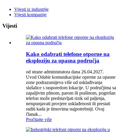
Vijesti iz industrije
Vijesti kompanije
Vijesti
Kako odabrati telefone otporne na
eksploziju za opasna područja
od strane administratora dana 26.04.2027.
Uvod Odabir komunikacijske opreme za opasne
zone podrazumijeva više od usklađivanja
slušalice s rasporedom lokacije. U područjima sa
zapaljivim plinom, parom ili prašinom, pogrešan
telefon može predstavljati rizik od paljenja,
neispunjavati provjere usklađenosti ili prestati
raditi kada je timovima najpotrebniji. Ovaj
članak...
Pročitajte više